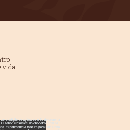
ntro
e vida