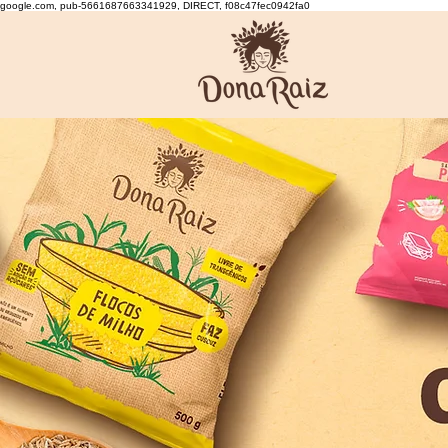
google.com, pub-5661687663341929, DIRECT, f08c47fec0942fa0