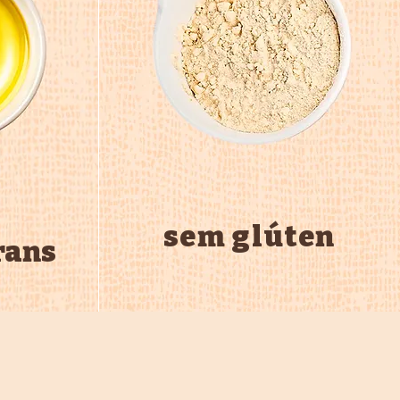
sem glúten
rans