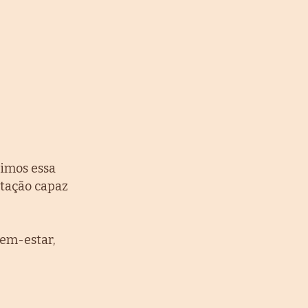
nimos essa
ntação capaz
bem-estar,