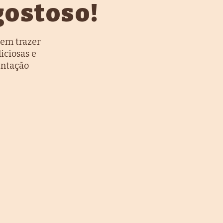
gostoso!
dem trazer
iciosas e
entação