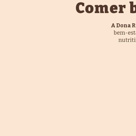
Comer b
A Dona R
bem-esta
nutrit