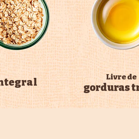
Livre de
ntegral
gorduras t