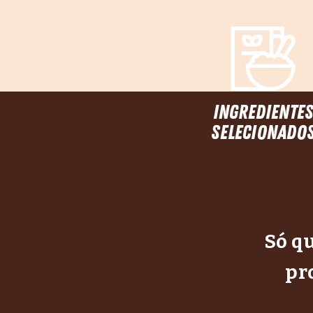
ingrediente
selecionado
Só qu
pr