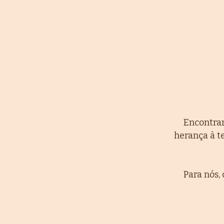
Encontram
herança à t
Para nós,