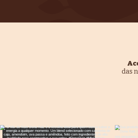
Ac
das n