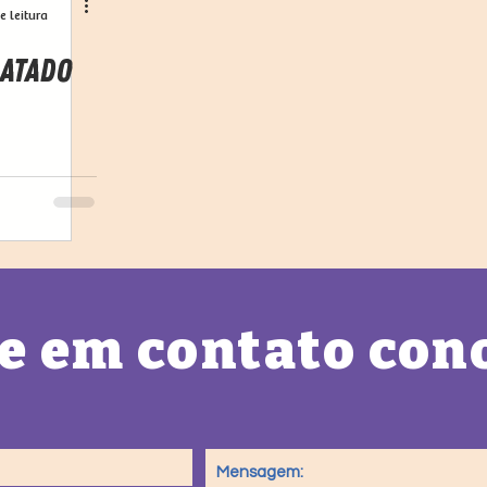
e leitura
latado
e em contato con