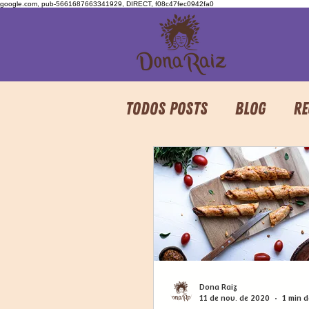
google.com, pub-5661687663341929, DIRECT, f08c47fec0942fa0
Todos posts
Blog
Re
Dona Raiz
11 de nov. de 2020
1 min d