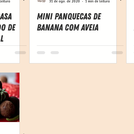
leitura
31 de ago. de 2020
1 min de leitura
Casa
Mini Panquecas de
do de
Banana com Aveia
l