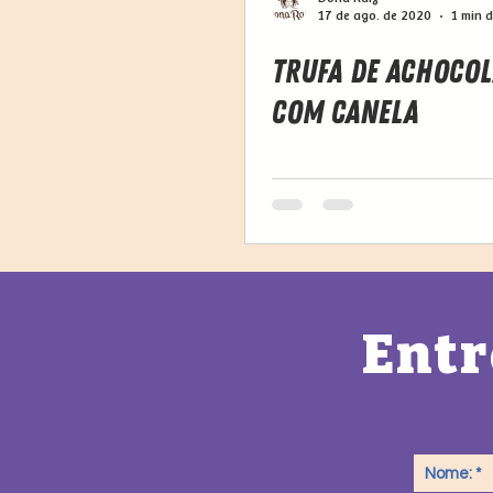
17 de ago. de 2020
1 min d
Trufa de Achoco
com Canela
Entr