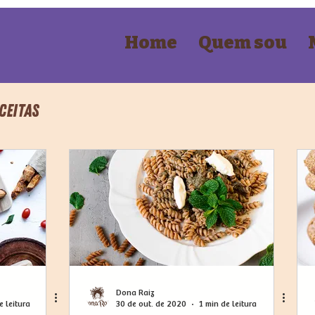
Home
Quem sou
ceitas
Dona Raiz
e leitura
30 de out. de 2020
1 min de leitura