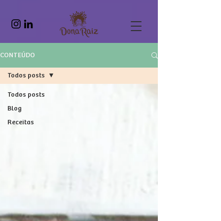
google.com, pub-5661687663341929, DIRECT, f08c47fec0942fa0
CONTEÚDO
Todos posts
Todos posts
Blog
Receitas